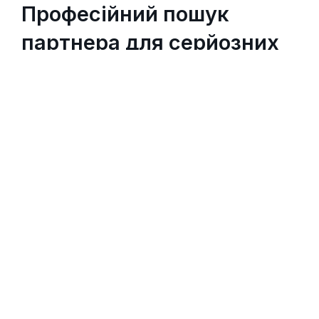
Професійний пошук
партнера для серйозних
відносин
Давайте знайомитися
Шлюбне агентство
Marry Me
Ми раді вітати Вас на сайті нашого Шлюбного
агентства!
“Marry Me” – це перше агентство у Європі, яке
сфокусоване лише на реальних зустрічах, без
втомлюючих та тривалих листувань, допомагаючи