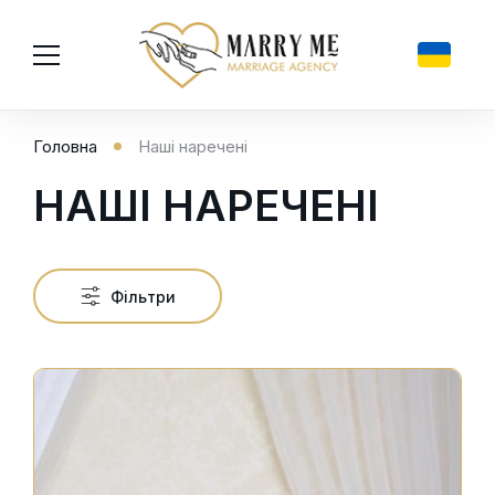
Головна
Наші наречені
Увійти
EN
НАШІ НАРЕЧЕНІ
RU
Зареєструватися
DE
Про агенство
Фільтри
Послуги
Наші наречені
Love story
Контакти