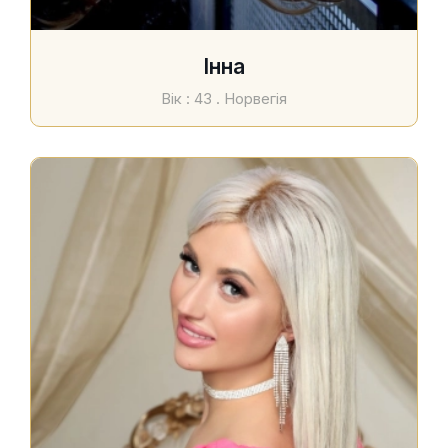
Інна
Вік : 43 . Норвегія