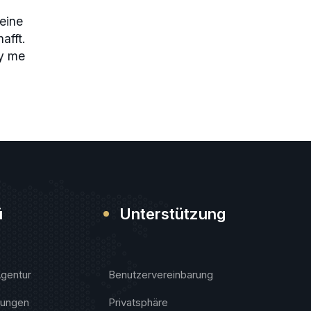
eine
afft.
ry me
ü
Unterstützung
Agentur
Benutzervereinbarung
tungen
Privatsphäre