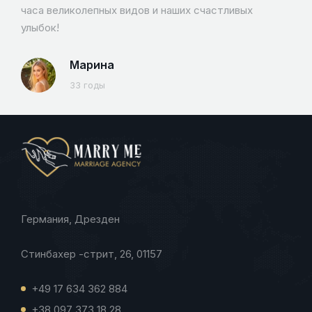
часа великолепных видов и наших счастливых
улыбок!
Марина
33 годы
Германия, Дрезден
Стинбахер -стрит, 26, 01157
+49 17 634 362 884
+38 097 373 18 28