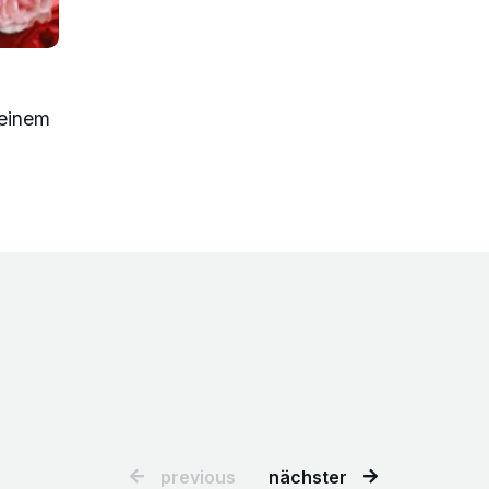
 einem
previous
nächster